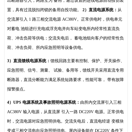
出断路器引入，两路互为
备用，通过设置的进线电源自动投切装
置，具有过流脱扣闭锁的备用自投功能。
2）直流电源系统：
从
交流屏引入 1 路三相交流电源 AC380V。正常供电时，供电单元
对蓄电
池组进行充电或浮充电并向车站变电所内经常性直流负
荷、冲击负荷等供电；交流失电后，
蓄电池组向客户的经常性负
荷、冲击负荷、所内应急照明等设备供电。
3）直流馈线电源系统：
馈线回路主要有控制、保护、开关操作、
应急照明、信号、测量、
试验、备用等，馈线开关采用直流专用
断路器，直流分断能力满足系统短路要求，性能可靠，
带有故障
报警接点。
4）UPS 电源系统及事故照明电源系统：
由所内交流屏引入三相
AC380V 输入电源，从直流屏
引入一路 DC220V 电源。正常供电
时，交流电源对应急照明供电。交流失电后，直流电经逆
变模块
变成三相交流电向应急照明供电。屏内设备能在 DC220V 条件下